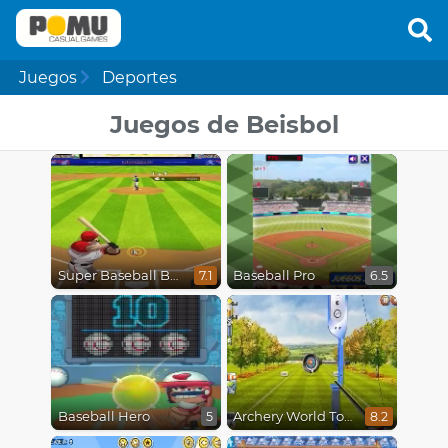
Juegos
Deportes
Juegos de Beisbol
Super Baseball Batting Derby
Baseball Pro
7.1
6.5
Baseball Hero
Archery World Tour
5
8.2