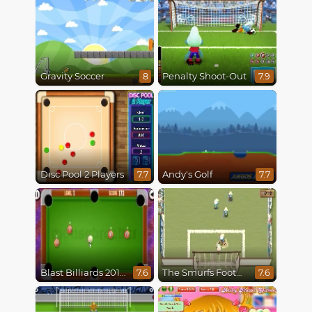
Gravity Soccer
Penalty Shoot-Out
8
7.9
Disc Pool 2 Players
Andy's Golf
7.7
7.7
Blast Billiards 2014
The Smurfs Football Match
7.6
7.6