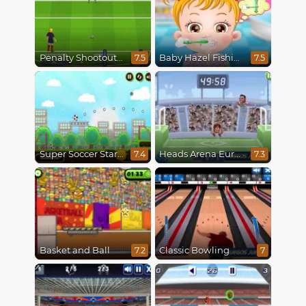
Penalty Shootout Multi League
Baby Hazel Fishing Time
7.5
7.5
Super Soccer Star 2
Heads Arena Euro Soccer
7.4
7.3
Basket and Ball
Classic Bowling
7.2
7