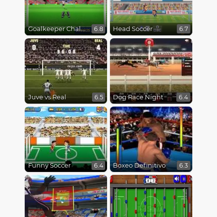
Goalkeeper Challenge
Head Soccer
6.8
6.7
Juve vs Real
Dog Race Night
6.5
6.4
Funny Soccer
Boxeo Definitivo
6.4
6.3