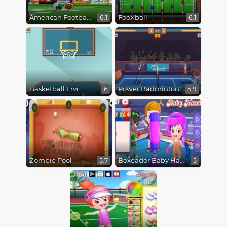
American Football Kicks
FooXball
6.1
6.1
Basketball Frvr
Power Badminton
6
5.9
Zombie Pool
Boxeador Baby Hazel
5.7
5