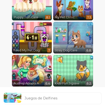
Puppy Fun Care
My Pet Clinic
8.1
7.3
Feed My Pet Dog
Stray Dog Care
7
6.8
Audrey Adopts A Puppy
Kids Fun Jigsaw
6.4
6.2
Juegos de Delfines