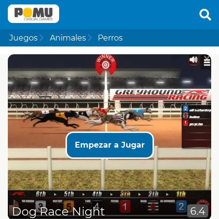
Juegos
Animales
Perros
Empezar a Jugar
Dog Race Night
6.4