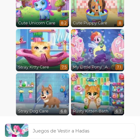
Cute Unicorn Care
Cute Puppy Care
8.2
8
Stray Kitty Care
My Little Pony : Adventures in Aquastria
7.5
7.1
Stray Dog Care
Rusty Kitten Bath
6.8
6.7
Juegos de Vestir a Hadas