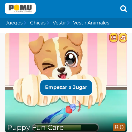
Juegos
Chicas
Vestir
Vestir Animales
Empezar a Jugar
Puppy Fun Care
8.0