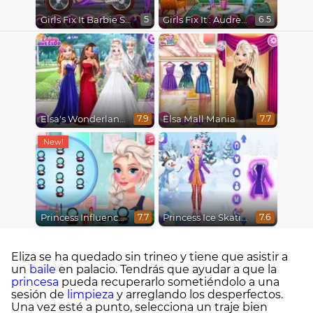
Girls Fix It Barbie Spy Motorcycle
Girls Fix It : Audrey Spring Cleaning
5
6.5
Elsa's Wonderland Wedding
Elsa Mall Mania
7.9
7.7
Princess Influencer Winter Wonderland
Princess Ice Skating Adventure
7.7
7.6
Eliza se ha quedado sin trineo y tiene que asistir a
un
baile
en palacio. Tendrás que ayudar a que la
princesa
pueda recuperarlo sometiéndolo a una
sesión de
limpieza
y arreglando los desperfectos.
Una vez esté a punto, selecciona un traje bien