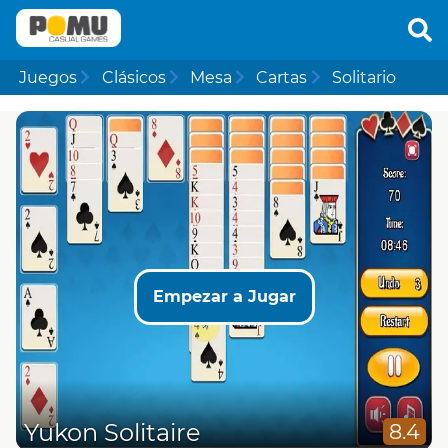
Juegos
Clásicos
Mesa
Cartas
Solitario
Empezar a Jugar
Yukon Solitaire
8.4