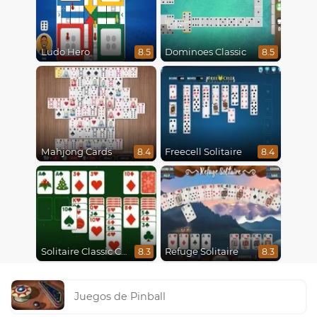
Ludo Hero
Dominoes Classic
8.5
8.5
Mahjong Cards
Freecell Solitaire
8.4
8.4
Solitaire Classic Christmas
Refuge Solitaire
8.3
8.3
Juegos de Pinball