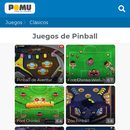
Juegos
Clásicos
Juegos de Pinball
Pinball de Aventura en el Espacio
Foot Chinko World Cup
7
6.7
Foot Chinko
Zoo Pinball
6.4
5.8