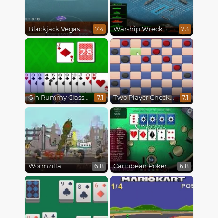
Blackjack Vegas
Warship Wreck
7.4
7.3
Gin Rummy Classic
Two Player Checkers
7.1
7.1
Wormzilla
Caribbean Poker
6.8
6.8