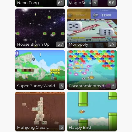
Neon Pong
Magic Solitaire World
6.1
5.8
House Blown Up
Monopoly
5.7
5.7
Super Bunny World
Encantamientos de Burbujas
5
5
Mahjong Classic
Flappy Bird
5