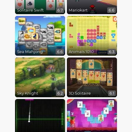
Solitaire Swift
Mariokart
6.7
6.6
Sea Mahjong
Animals 1010
6.6
6.3
Sky Knight
3D Solitaire
6.2
6.1