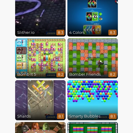
Slither.io
4 Colors
8.3
8.3
Bomb It 5
Bomber Friends
8.2
8.2
Shards
Smarty Bubbles
8.1
8.1