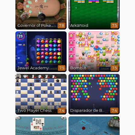
Governor of Poker 2
Arkanoid
7.8
7.5
Jewel Academy
Bomb It
7.5
7.5
Two Player Chess
Disparador de Burbujas
7.4
7.4