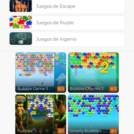
Juegos de Escape
Juegos de Puzzle
Juegos de Ingenio
2
Bubble Game 3 Christmas
Bubble Charms 2
8.5
8.3
Fuzzies
Smarty Bubbles
8.1
8.1