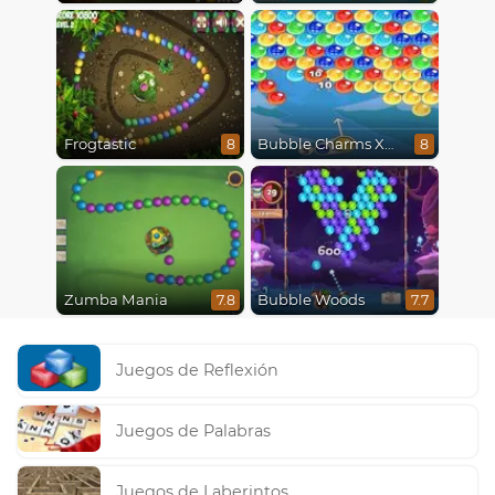
Frogtastic
Bubble Charms Xmas
8
8
Zumba Mania
Bubble Woods
7.8
7.7
Juegos de Reflexión
Juegos de Palabras
Juegos de Laberintos