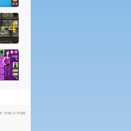
4
ar tres o más