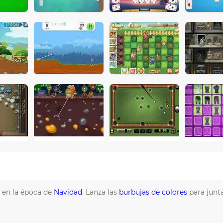
en la época de
Navidad
. Lanza las
burbujas de colores
para junt