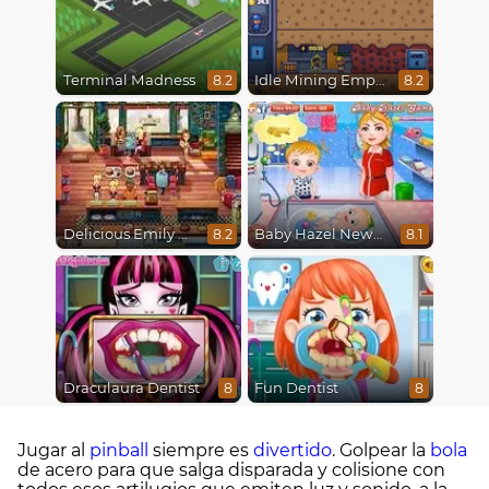
Terminal Madness
Idle Mining Empire
8.2
8.2
Delicious Emily New Beginning
Baby Hazel Newborn Vaccination
8.2
8.1
Draculaura Dentist
Fun Dentist
8
8
Jugar al
pinball
siempre es
divertido
. Golpear la
bola
de acero para que salga disparada y colisione con