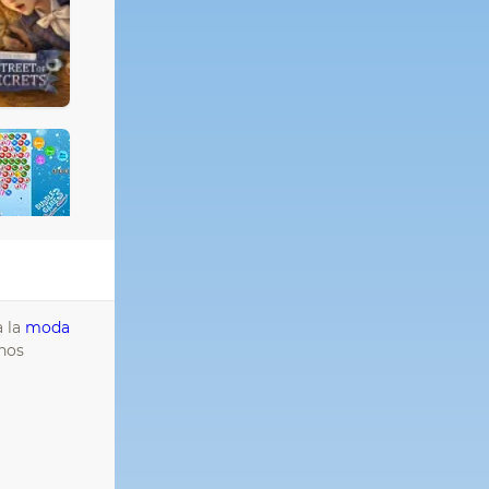
a la
moda
onos