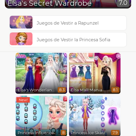
Elsa's Secret Wardrobe
7.0
Juegos de Vestir a Rapunzel
Juegos de Vestir la Princesa Sofia
Elsa's Wonderland Wedding
Elsa Mall Mania
8.3
8.1
Princess Influencer Winter Wonderland
Princess Ice Skating Adventure
8
7.9