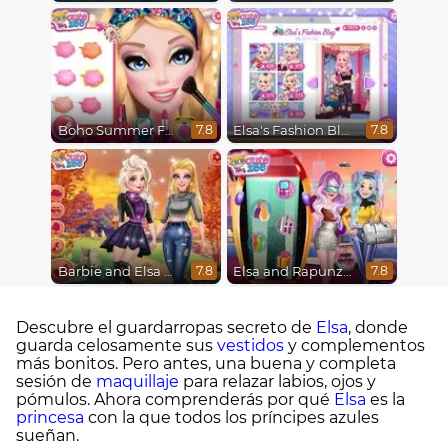
Boho Summer Festival Besties
Elsa's Fashion Blog
7.8
7.8
Barbie and Elsa Autumn Patterns
Elsa and Rapunzel Future Fashion
7.8
7.8
Descubre el guardarropas secreto de
Elsa
, donde
guarda celosamente sus
vestidos
y complementos
más bonitos. Pero antes, una buena y completa
sesión de
maquillaje
para relazar labios, ojos y
pómulos. Ahora comprenderás por qué
Elsa
es la
princesa
con la que todos los príncipes azules
sueñan.