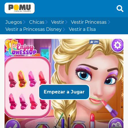
Juegos
Chicas
Vestir
Vestir Princesas
Vestir a Princesas Disney
Vestir a Elsa
Empezar a Jugar