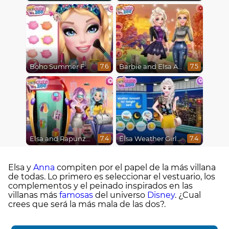
Boho Summer Festival Besties
Barbie and Elsa Autumn Patterns
7.6
7.5
Elsa and Rapunzel Future Fashion
Elsa Weather Girl Fashion
7.4
7.4
Elsa y
Anna
compiten por el papel de la más villana
de todas. Lo primero es seleccionar el vestuario, los
complementos y el peinado inspirados en las
villanas más
famosas
del universo
Disney
. ¿Cual
crees que será la más mala de las dos?.