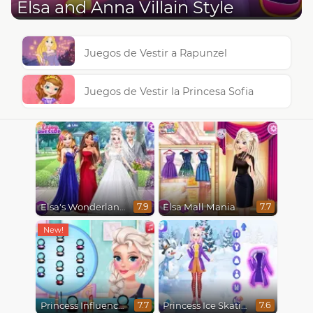
Elsa and Anna Villain Style
Juegos de Vestir a Rapunzel
Juegos de Vestir la Princesa Sofia
Elsa's Wonderland Wedding
Elsa Mall Mania
7.9
7.7
Princess Influencer Winter Wonderland
Princess Ice Skating Adventure
7.7
7.6