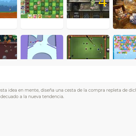
4
n esta idea en mente, diseña una cesta de la compra repleta de di
adecuado a la nueva tendencia.