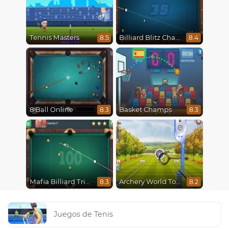
Tennis Masters
Billiard Blitz Challenge
8.5
8.4
8 Ball Online
Basket Champs
8.3
8.3
Mafia Billiard Tricks
Archery World Tour
8.3
8.2
Juegos de Tenis