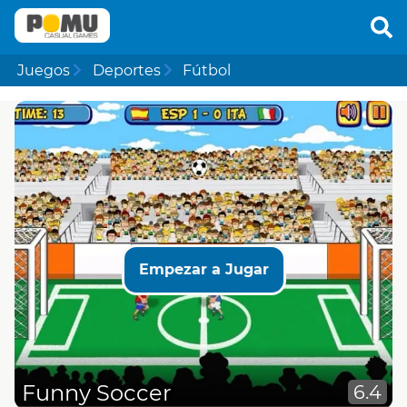
Juegos
Deportes
Fútbol
Empezar a Jugar
Funny Soccer
6.4