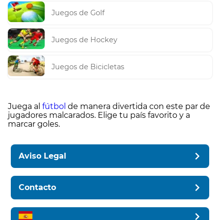
Juegos de Golf
Juegos de Hockey
Juegos de Bicicletas
Juega al
fútbol
de manera divertida con este par de
jugadores malcarados. Elige tu país favorito y a
marcar goles.
Aviso Legal
Contacto