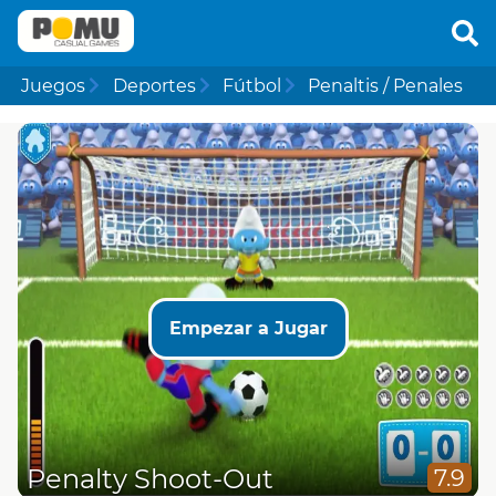
Juegos
Deportes
Fútbol
Penaltis / Penales
Empezar a Jugar
Penalty Shoot-Out
7.9