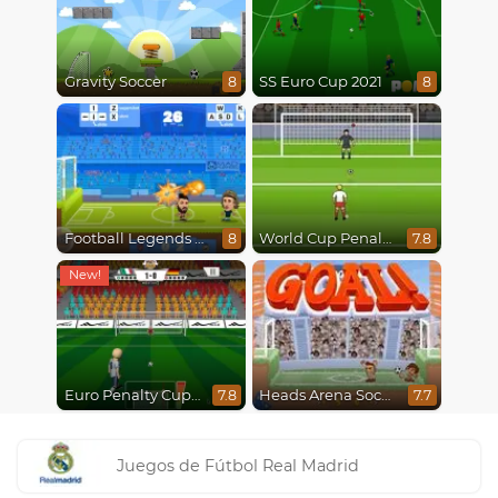
Gravity Soccer
SS Euro Cup 2021
8
8
Football Legends 2021
World Cup Penalty 2018
8
7.8
Euro Penalty Cup 2021
Heads Arena Soccer All Stars
7.8
7.7
Juegos de Fútbol Real Madrid