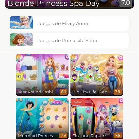
Blonde Princess Spa Day
7.0
Juegos de Elsa y Anna
Juegos de Princesita Sofía
Year Round Fashionista Rapunzel
Big City Life : Rapunzel
8.1
7.9
Mermaid Princesses
Elsa and Rapunzel Future Fashion
7.9
7.8