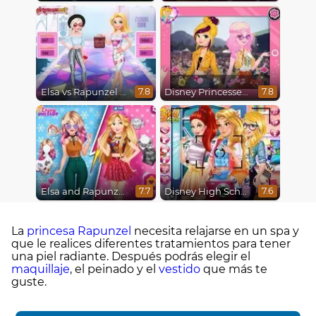
Elsa vs Rapunzel Fashion Game
Disney Princesses : Boho vs Edgy
7.8
7.8
Elsa and Rapunzel Princess Rivalry
Disney High School Love
7.7
7.6
La
princesa
Rapunzel
necesita relajarse en un spa y
que le realices diferentes tratamientos para tener
una piel radiante. Después podrás elegir el
maquillaje
, el peinado y el
vestido
que más te
guste.