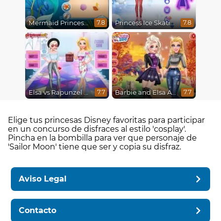
Mermaid Princesses
Princess Ice Skating Adventure
7.8
7.8
Elsa vs Rapunzel Fashion Game
Barbie and Elsa Autumn Patterns
7.7
7.7
Elige tus princesas Disney favoritas para participar
en un concurso de disfraces al estilo 'cosplay'.
Pincha en la bombilla para ver que personaje de
'Sailor Moon' tiene que ser y copia su disfraz.
Aviso Legal
Contacto