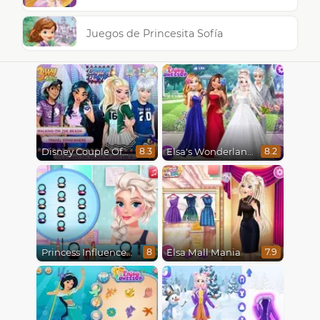
Juegos de Princesita Sofía
Disney Couple Of The Year
Elsa's Wonderland Wedding
8.3
8.2
Princess Influencer Winter Wonderland
Elsa Mall Mania
8
7.9