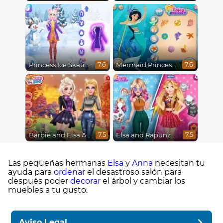
Princess Ice Skating Adventure
Mermaid Princesses
7.6
7.6
Barbie and Elsa Autumn Patterns
Elsa and Rapunzel Princess Rivalry
7.5
7.5
Las pequeñas hermanas
Elsa
y
Anna
necesitan tu
ayuda para
ordenar
el desastroso salón para
después poder
decorar
el árbol y cambiar los
muebles a tu gusto.
Aviso Legal