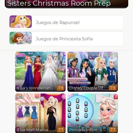
Sisters Christmas Room Prep
Juegos de Rapunzel
Juegos de Princesita Sofía
Elsa's Wonderland Wedding
Disney Couple Of The Year
7.9
7.9
Elsa Mall Mania
Princess Influencer Winter Wonderland
7.7
7.7