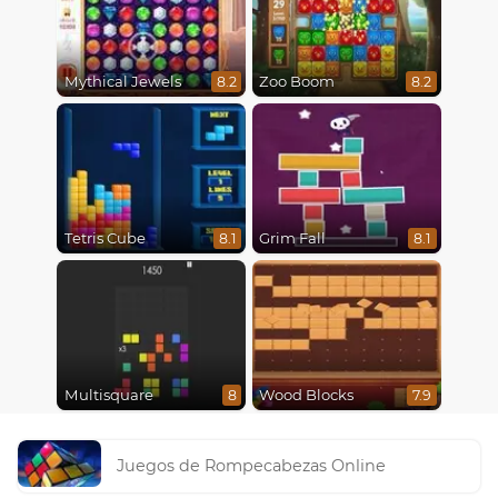
Mythical Jewels
Zoo Boom
8.2
8.2
Tetris Cube
Grim Fall
8.1
8.1
Multisquare
Wood Blocks
8
7.9
Juegos de Rompecabezas Online