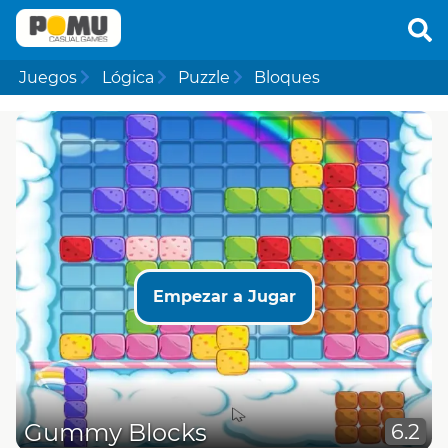
Juegos
Lógica
Puzzle
Bloques
Empezar a Jugar
Gummy Blocks
6.2