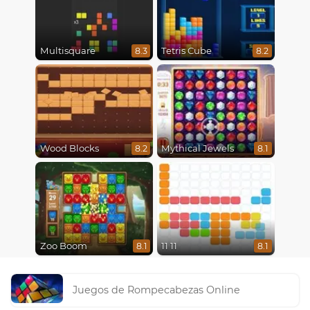
Multisquare
Tetris Cube
8.3
8.2
Wood Blocks
Mythical Jewels
8.2
8.1
Zoo Boom
11 11
8.1
8.1
Juegos de Rompecabezas Online