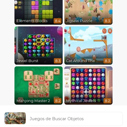
Elements Blocks
Jigsaw Puzzle
8.4
8.3
Jewel Burst
Cat Around The World
8.3
8.3
Mahjong Master 2
Mythical Jewels
8.2
8.2
Juegos de Buscar Objetos