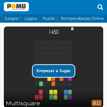
Juegos
Lógica
Puzzle
Rompecabezas Online
Empezar a Jugar
Multisquare
8.0