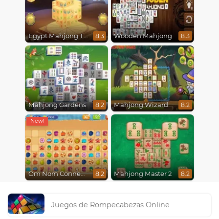
Egypt Mahjong Triple Dimensions
Wooden Mahjong
8.3
8.3
Mahjong Gardens
Mahjong Wizard
8.2
8.2
Om Nom Connect Classic
Mahjong Master 2
8.2
8.2
Juegos de Rompecabezas Online