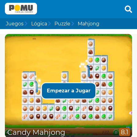
Juegos
Lógica
Puzzle
Mahjong
Empezar a Jugar
Candy Mahjong
8.1