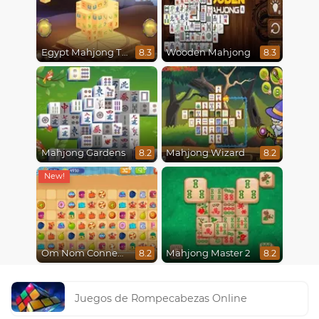
Egypt Mahjong Triple Dimensions
Wooden Mahjong
8.3
8.3
Mahjong Gardens
Mahjong Wizard
8.2
8.2
Om Nom Connect Classic
Mahjong Master 2
8.2
8.2
Juegos de Rompecabezas Online