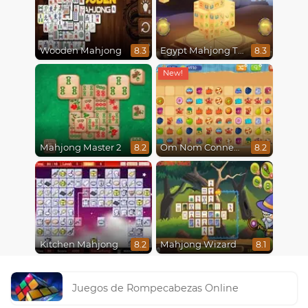
Wooden Mahjong
Egypt Mahjong Triple Dimensions
8.3
8.3
Mahjong Master 2
Om Nom Connect Classic
8.2
8.2
Kitchen Mahjong
Mahjong Wizard
8.2
8.1
Juegos de Rompecabezas Online