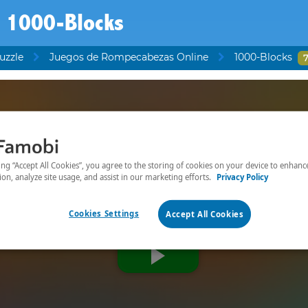
1000-Blocks
uzzle
Juegos de Rompecabezas Online
1000-Blocks
7