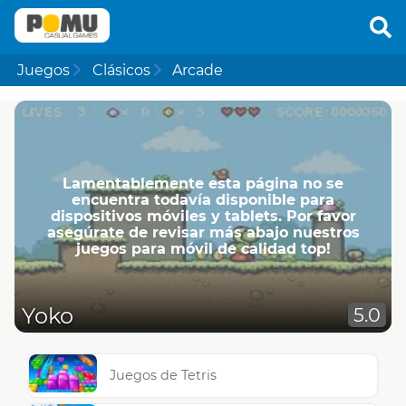
Juegos
Clásicos
Arcade
Lamentablemente esta página no se
encuentra todavía disponible para
dispositivos móviles y tablets. Por favor
asegúrate de revisar más abajo nuestros
juegos para móvil de calidad top!
Yoko
5.0
Juegos de Tetris