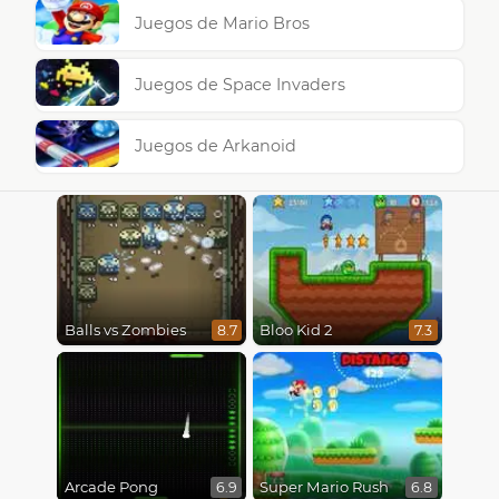
Juegos de Mario Bros
Juegos de Space Invaders
Juegos de Arkanoid
Balls vs Zombies
Bloo Kid 2
8.7
7.3
Arcade Pong
Super Mario Rush
6.9
6.8