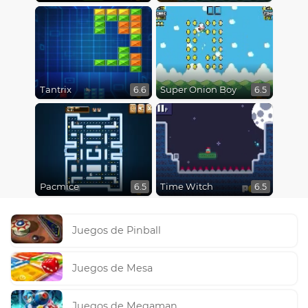
Tantrix
Super Onion Boy
6.6
6.5
Pacmice
Time Witch
6.5
6.5
Juegos de Pinball
Juegos de Mesa
Juegos de Megaman