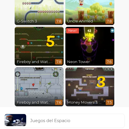
G-Switch 3
Uncle Ahmed
7.8
7.8
5
Fireboy and Watergirl 5 : Elements
Neon Tower
7.8
7.6
3
Fireboy and Watergirl in The Ice Temple
Money Movers 3: Guard Duty
7.6
7.5
Juegos del Espacio