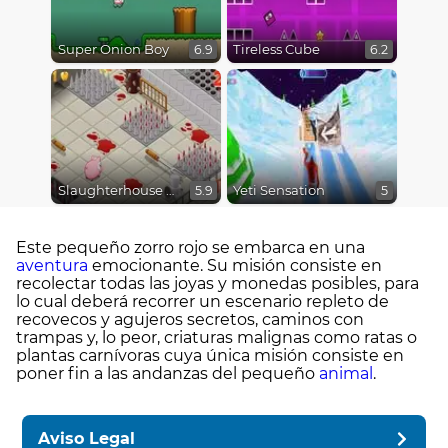
Super Onion Boy
Tireless Cube
6.9
6.2
Slaughterhouse Escape
Yeti Sensation
5.9
5
Este pequeño zorro rojo se embarca en una
aventura
emocionante. Su misión consiste en
recolectar todas las joyas y monedas posibles, para
lo cual deberá recorrer un escenario repleto de
recovecos y agujeros secretos, caminos con
trampas y, lo peor, criaturas malignas como ratas o
plantas carnívoras cuya única misión consiste en
poner fin a las andanzas del pequeño
animal
.
Aviso Legal