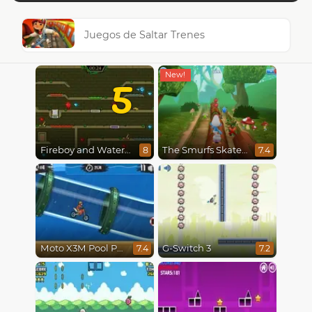
Juegos de Saltar Trenes
5
Fireboy and Watergirl 5 : Elements
The Smurfs Skate Rush
8
7.4
Moto X3M Pool Party
G-Switch 3
7.4
7.2