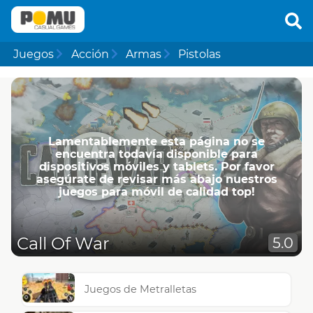
Juegos
Acción
Armas
Pistolas
Lamentablemente esta página no se
encuentra todavía disponible para
dispositivos móviles y tablets. Por favor
asegúrate de revisar más abajo nuestros
juegos para móvil de calidad top!
Call Of War
5.0
Juegos de Metralletas