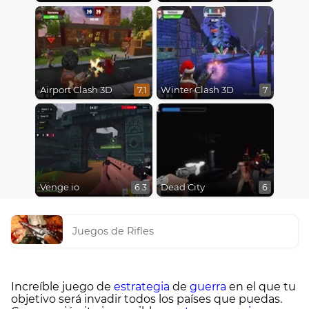
Airport Clash 3D
Winter Clash 3D
7.1
7
Venge.io
Dead City
6.3
6
Juegos de Rifles
Increíble juego de
estrategia
de
guerra
en el que tu
objetivo será invadir todos los países que puedas.