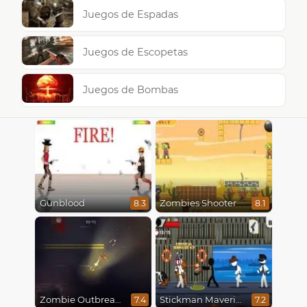
Juegos de Espadas
Juegos de Escopetas
Juegos de Bombas
Gunblood
Zombies Shooter
8.3
8.1
Zombie Outbreak Arena
Stickman Maverick: Bad Boys Killer
7.4
7.2