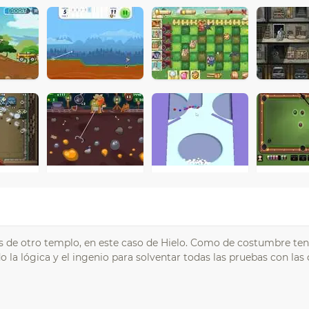
íos de otro templo, en este caso de Hielo. Como de costumbre te
 la lógica y el ingenio para solventar todas las pruebas con las