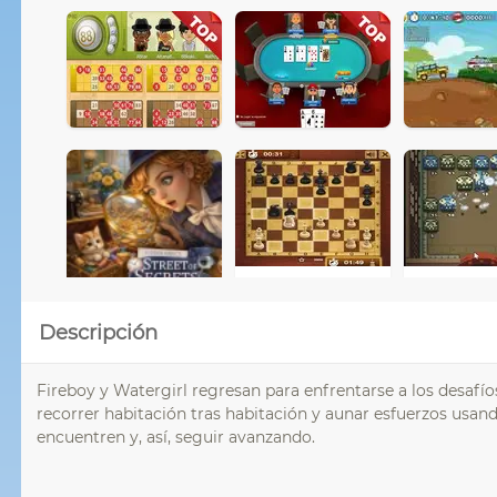
Descripción
Fireboy y Watergirl regresan para enfrentarse a los desaf
recorrer habitación tras habitación y aunar esfuerzos usando
encuentren y, así, seguir avanzando.