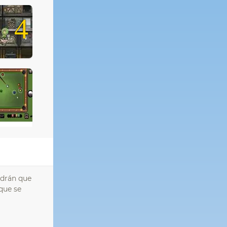
4
ndrán que
 que se