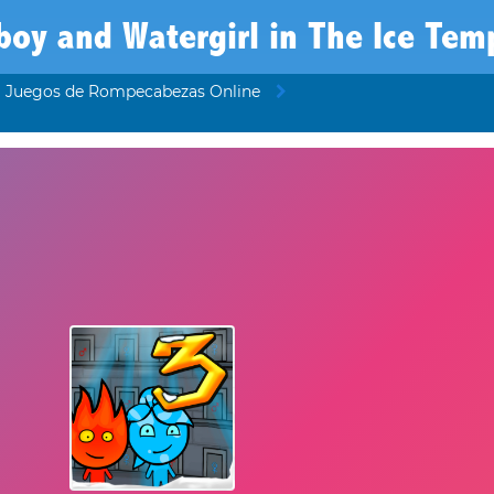
boy and Watergirl in The Ice Tem
Juegos de Rompecabezas Online