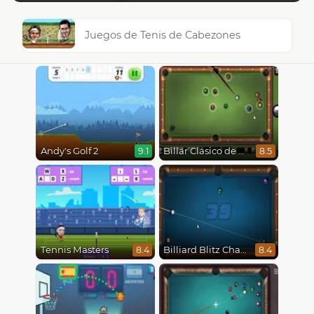
Juegos de Tenis de Cabezones
Andy's Golf 2
Billar Clásico de 8 Bolas
9.1
8.5
Tennis Masters
Billiard Blitz Challenge
8.4
8.4