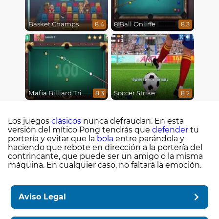
Basket Champs
8 Ball Online
8.4
8.3
Mafia Billiard Tricks
Soccer Strike
8.3
8.2
Los juegos
clásicos
nunca defraudan. En esta
versión del mítico Pong tendrás que
defender
tu
portería y evitar que la
bola
entre parándola y
haciendo que rebote en dirección a la portería del
contrincante, que puede ser un amigo o la misma
máquina. En cualquier caso, no faltará la emoción.
Aviso Legal