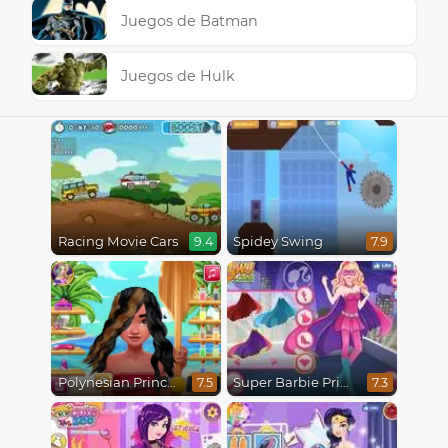
Juegos de Batman
Juegos de Hulk
Racing Movie Cars
Spidey Swing
9.4
7.9
Polynesian Princess Real Haircuts
Super Barbie Princess and Rockstar
7.5
7.3