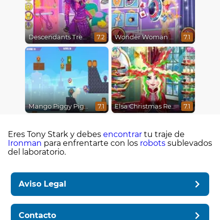
Descendants Trendsetters
Wonder Woman Fashion Event
7.2
7.1
Mango Piggy Piggy Hero
Elsa Christmas Real Haircuts
7.1
7.1
Eres Tony Stark y debes
encontrar
tu traje de
Ironman
para enfrentarte con los
robots
sublevados
del laboratorio.
Aviso Legal
Contacto