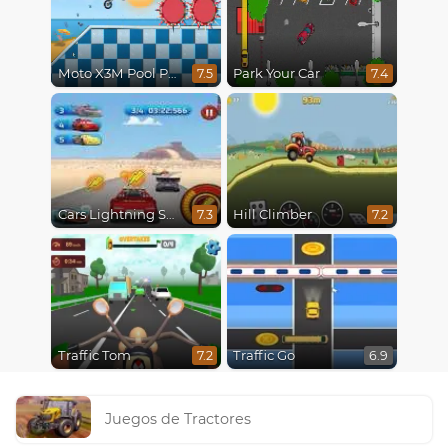
Moto X3M Pool Party
Park Your Car
7.5
7.4
Cars Lightning Speed
Hill Climber
7.3
7.2
Traffic Tom
Traffic Go
7.2
6.9
Juegos de Tractores