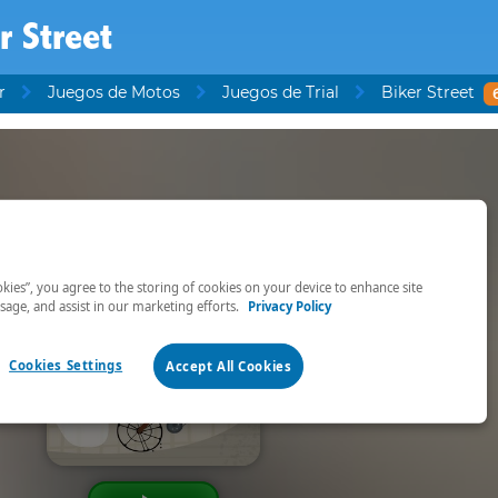
r Street
r
Juegos de Motos
Juegos de Trial
Biker Street