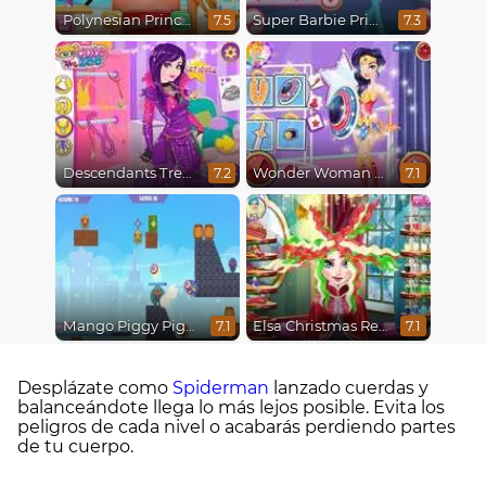
Polynesian Princess Real Haircuts
Super Barbie Princess and Rockstar
7.5
7.3
Descendants Trendsetters
Wonder Woman Fashion Event
7.2
7.1
Mango Piggy Piggy Hero
Elsa Christmas Real Haircuts
7.1
7.1
Desplázate como
Spiderman
lanzado cuerdas y
balanceándote llega lo más lejos posible. Evita los
peligros de cada nivel o acabarás perdiendo partes
de tu cuerpo.