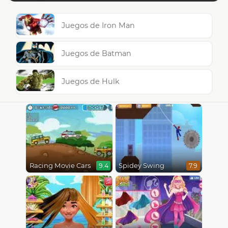
Juegos de Iron Man
Juegos de Batman
Juegos de Hulk
Racing Movie Cars
Spidey Swing
9.4
7.9