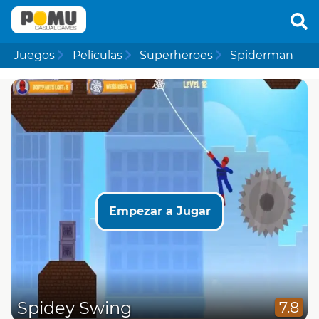
Juegos
Películas
Superheroes
Spiderman
Empezar a Jugar
Spidey Swing
7.8