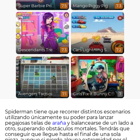
Super Barbie Princess and Rockstar
Mango Piggy Piggy Hero
7.5
7.3
Descendants Trendsetters
Cars Lightning Speed
7.3
7.2
Avengers Tactics
Girls Fix It Bunny Car
7.1
7
Spiderman tiene que recorrer distintos escenarios
utilizando únicamente su poder para lanzar
pegajosas telas de
araña
y balancearse de un lado a
otro, superando obstáculos mortales. Tendrás que
conseguir que llegue hasta el final de una sola
pieza, aunque si pierde alguna extremidad por el