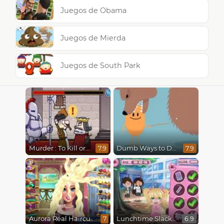
Juegos de Obama
Juegos de Mierda
Juegos de South Park
Murder : To Kill or Not to Kill
Dumb Ways to Die
7.9
7.9
Aurora Real Haircuts
Lunchtime Slacking
7
6.9