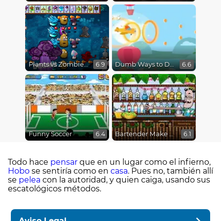
Plants vs Zombies Fusion Mode
Dumb Ways to Die 3: World Tour
6.9
6.6
Funny Soccer
Bartender Make Right Mix
6.4
6.1
Todo hace
pensar
que en un lugar como el infierno,
Hobo
se sentiría como en
casa
. Pues no, también allí
se
pelea
con la autoridad, y quien caiga, usando sus
escatológicos métodos.
Aviso Legal