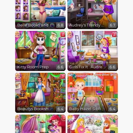
Belle Books and Fashion
Audrey's Trendy College Room
6.8
6.7
Kitty Room Prep
Girls Fix It : Audrey Spring Cleaning
6.6
6.6
Beautys Bookshop
Baby Hazel Sibling Surprise
6.4
6.4