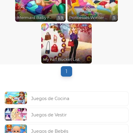
Mermaid Baby Feeding
Princesses Winter Stories
5.9
5
My Fall Bucket List
1
Juegos de Cocina
Juegos de Vestir
Juegos de Bebés