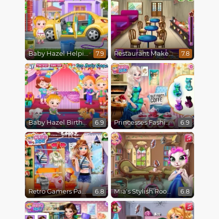
Baby Hazel Helping Time
Restaurant Makeover
7.9
7.8
Baby Hazel Birthday Surprise
Princesses Fashion Over Coffee
6.9
6.9
Retro Gamers Party
Mia's Stylish Room
6.8
6.8