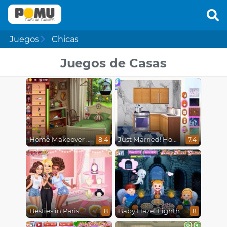
Juegos
Chicas
Juegos de Casas
Home Makeover Hidden Object
Just Married! Home Deco
8.4
7.4
Besties in Paris
Baby Hazel Lighthouse Adventure
8
8