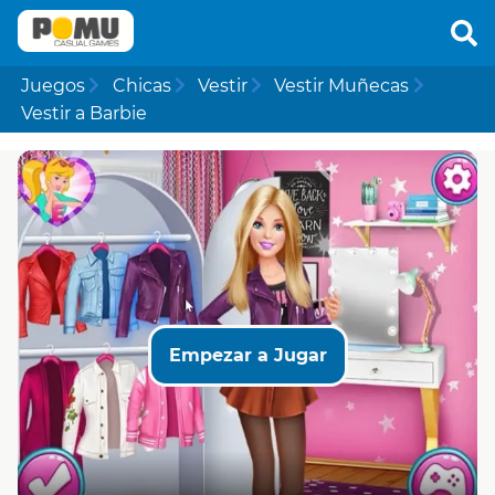
Juegos
Chicas
Vestir
Vestir Muñecas
Vestir a Barbie
Empezar a Jugar