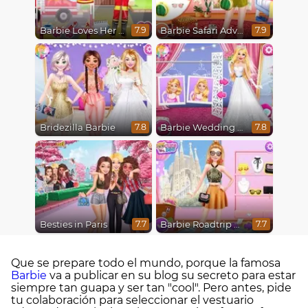
Barbie Loves Her Job
Barbie Safari Adventure
7.9
7.9
Bridezilla Barbie
Barbie Wedding Fun
7.8
7.8
Besties in Paris
Barbie Roadtrip Adventure
7.7
7.7
Que se prepare todo el mundo, porque la famosa
Barbie
va a publicar en su blog su secreto para estar
siempre tan guapa y ser tan "cool". Pero antes, pide
tu colaboración para seleccionar el vestuario