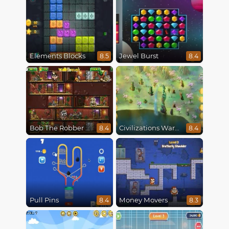
Elements Blocks
Jewel Burst
8.5
8.4
Bob The Robber 5 The Temple Adventure
Civilizations Wars Master Edition
8.4
8.4
Pull Pins
Money Movers
8.4
8.3