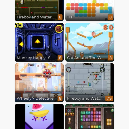
Fireboy and Watergirl 5 : Elements
11 11
8
8
Monkey Happy : Stage 0112
Cat Around The World
8
8
Wheely 7 Detective
Fireboy and Watergirl in The Ice Temple
8
7.9