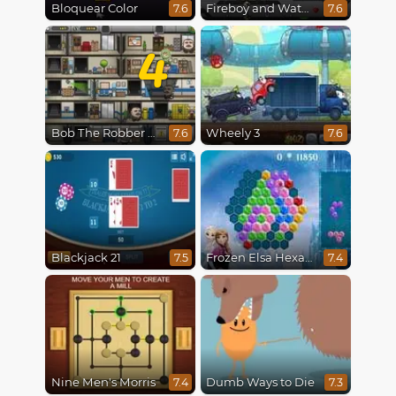
Bloquear Color
Fireboy and Watergirl 4 : Crystal Temple
7.6
7.6
4
Bob The Robber 4: Season 2 Russia
Wheely 3
7.6
7.6
Blackjack 21
Frozen Elsa Hexagon Puzzle
7.5
7.4
Nine Men's Morris
Dumb Ways to Die
7.4
7.3