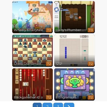
Wheely 6 Fairytale
Daisy's Plumber Puzzle
7.3
7.3
Chess Grandmaster
1212!
7.2
7.2
Backgammon Classic
8 Engranajes
7.2
7.2
1
2
3