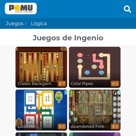
Juegos
Lógica
Juegos de Ingenio
Classic Backgammon
Color Pipes
8.7
8.5
Ludo Hero
Abandoned Forest House
8.5
8.5