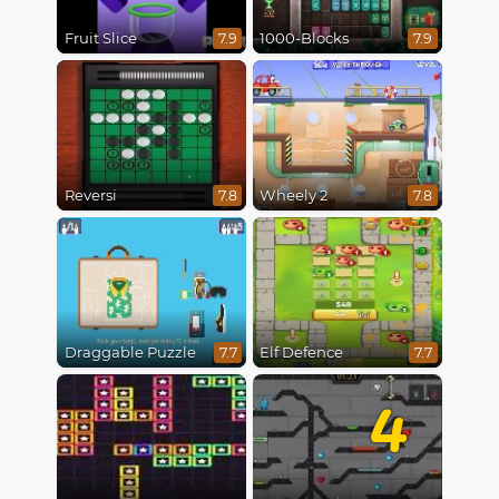
Fruit Slice
1000-Blocks
7.9
7.9
Reversi
Wheely 2
7.8
7.8
Draggable Puzzle
Elf Defence
7.7
7.7
4