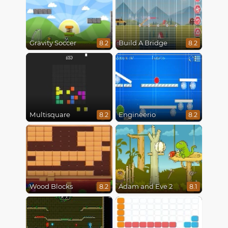
Gravity Soccer
Build A Bridge
8.2
8.2
Multisquare
Engineerio
8.2
8.2
Wood Blocks
Adam and Eve 2
8.2
8.1