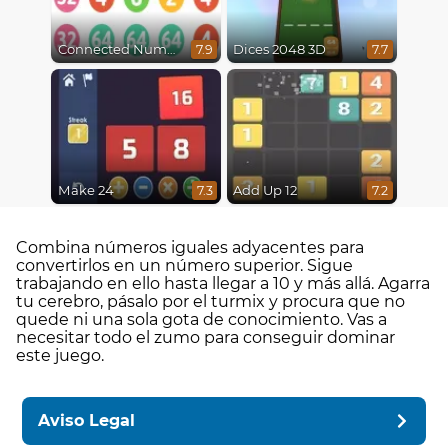
Connected Numbers
Dices 2048 3D
7.9
7.7
Make 24
Add Up 12
7.3
7.2
Combina números iguales adyacentes para
convertirlos en un número superior. Sigue
trabajando en ello hasta llegar a 10 y más allá. Agarra
tu cerebro, pásalo por el turmix y procura que no
quede ni una sola gota de conocimiento. Vas a
necesitar todo el zumo para conseguir dominar
este juego.
Aviso Legal