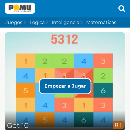
Juegos
Lógica
Inteligencia
Matemáticas
Empezar a Jugar
Get 10
8.1