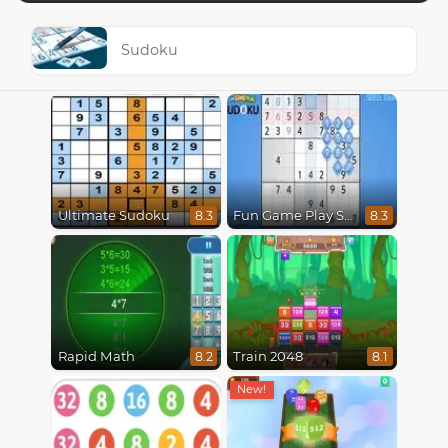
Sudoku
Ultimate Sudoku
Fun Game Play Sudoku
8.3
8.3
Rapid Math
Train 2048
8.2
8.1