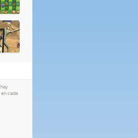
 hay
a en cada