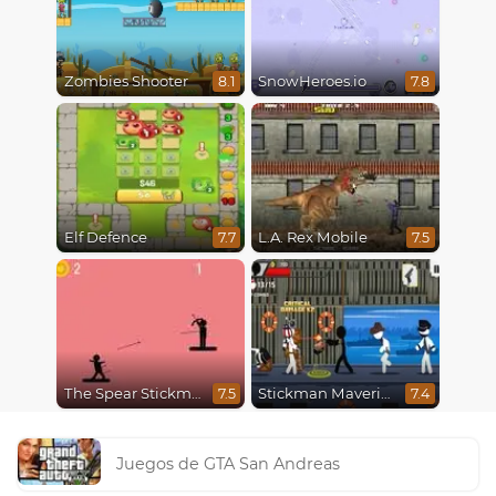
Zombies Shooter
SnowHeroes.io
8.1
7.8
Elf Defence
L.A. Rex Mobile
7.7
7.5
The Spear Stickman
Stickman Maverick: Bad Boys Killer
7.5
7.4
Juegos de GTA San Andreas