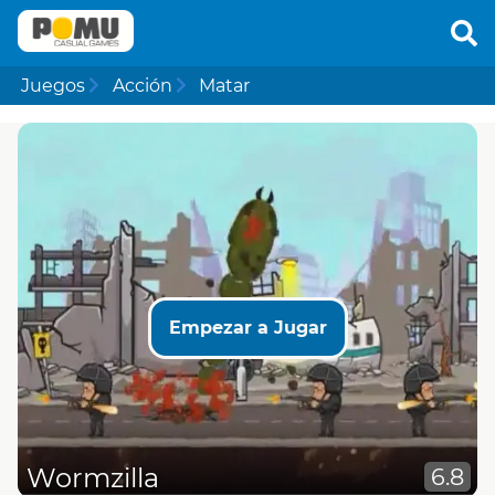
Juegos
Acción
Matar
Empezar a Jugar
Wormzilla
6.8