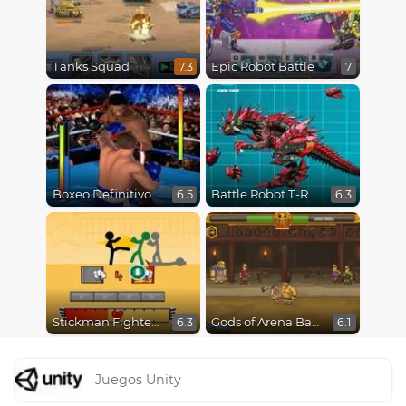
Tanks Squad
Epic Robot Battle
7.3
7
Boxeo Definitivo
Battle Robot T-Rex Age
6.5
6.3
Stickman Fighter Epic Battles
Gods of Arena Battles
6.3
6.1
Juegos Unity