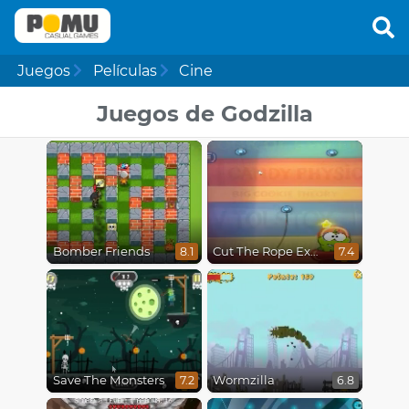
Juegos
Películas
Cine
Juegos de Godzilla
Bomber Friends
Cut The Rope Experiments
8.1
7.4
Save The Monsters
Wormzilla
7.2
6.8