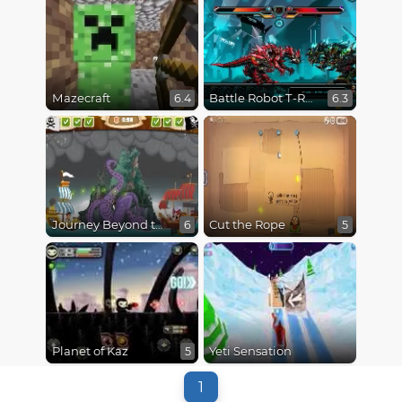
Mazecraft
Battle Robot T-Rex Age
6.4
6.3
Journey Beyond the Never Seas
Cut the Rope
6
5
Planet of Kaz
Yeti Sensation
5
1