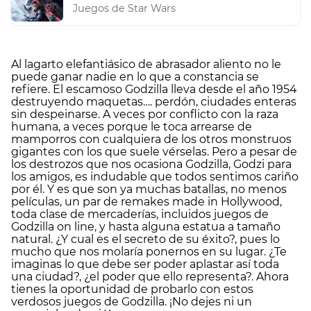
Juegos de Star Wars
Al lagarto elefantiásico de abrasador aliento no le
puede ganar nadie en lo que a constancia se
refiere. El escamoso Godzilla lleva desde el año 1954
destruyendo maquetas…. perdón, ciudades enteras
sin despeinarse. A veces por conflicto con la raza
humana, a veces porque le toca arrearse de
mamporros con cualquiera de los otros monstruos
gigantes con los que suele vérselas. Pero a pesar de
los destrozos que nos ocasiona Godzilla, Godzi para
los amigos, es indudable que todos sentimos cariño
por él. Y es que son ya muchas batallas, no menos
películas, un par de remakes made in Hollywood,
toda clase de mercaderías, incluidos juegos de
Godzilla on line, y hasta alguna estatua a tamaño
natural. ¿Y cual es el secreto de su éxito?, pues lo
mucho que nos molaría ponernos en su lugar. ¿Te
imaginas lo que debe ser poder aplastar así toda
una ciudad?, ¿el poder que ello representa?. Ahora
tienes la oportunidad de probarlo con estos
verdosos juegos de Godzilla. ¡No dejes ni un