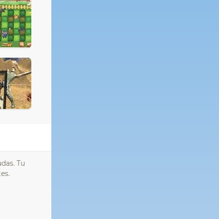
udas. Tu
es.