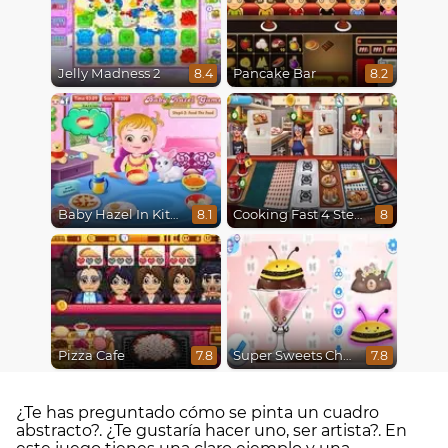
Jelly Madness 2
Pancake Bar
8.4
8.2
Baby Hazel In Kitchen
Cooking Fast 4 Steak
8.1
8
Pizza Cafe
Super Sweets Challenge
7.8
7.8
¿Te has preguntado cómo se pinta un cuadro
abstracto?. ¿Te gustaría hacer uno, ser artista?. En