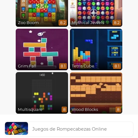
Zoo Boom
Mythical Jewels
8.2
8.2
Grim Fall
Tetris Cube
8.1
8.1
Multisquare
Wood Blocks
8
8
Juegos de Rompecabezas Online